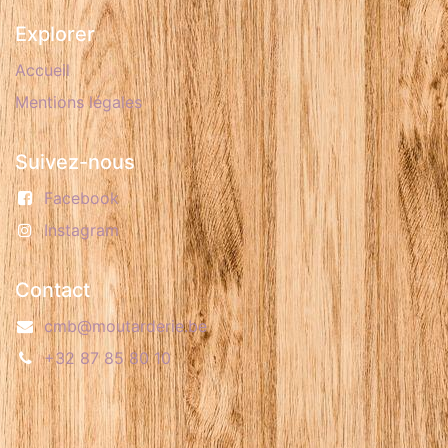
Explorer
Accueil
Mentions légales
Suivez-nous
Facebook
Instagram
Contact
​cmb
@moutarderie.be
+32 87 85 80 10