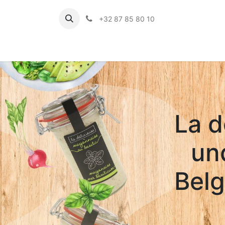
+32 87 85 80 10
La d
un
Belg