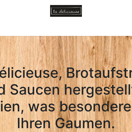
Home
Inspiration
Wer sind wir?
Kontakt
Blog
élicieuse, Brotaufst
d Saucen hergestellt
ien, was besondere
Ihren Gaumen. ​